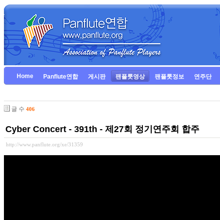
Home
Panflute연합
게시판
팬플룻영상
팬플룻정보
연주단
글 수
406
Cyber Concert - 391th - 제27회 정기연주회 합주
http://www.panflute.org/xe/31359