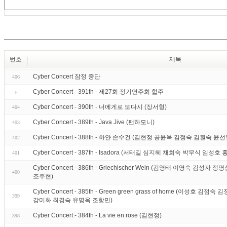
번호
제목
Cyber Concert 잠정 중단
406
Cyber Concert - 391th - 제27회 정기연주회 합주
Cyber Concert - 390th - 너에게로 또다시 (장서형)
404
Cyber Concert - 389th - Java Jive (팬하모니)
403
Cyber Concert - 388th - 하얀 손수건 (김현정 공윤옥 김정숙 김훤숙 
402
Cyber Concert - 387th - Isadora (서태길 심지혜 채희숙 박무식 임성호
401
Cyber Concert - 386th - Griechischer Wein (김영태 이영숙 
400
조주현)
Cyber Concert - 385th - Green green grass of home (이성
399
강미화 최경숙 유명옥 조항민)
Cyber Concert - 384th - La vie en rose (김현정)
398