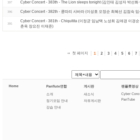
Cyber Concert - 383th - The Lion sleeps tonight (김인태 김
397
Cyber Concert - 382th - 쿵따리 샤바라 (이성호 오정순 최혜선 김점숙
396
Cyber Concert - 381th - Chiquitita (이정균 임남택 노성희 김애
395
춘옥 장요진 이재준)
첫 페이지
1
2
3
4
5
6
7
Home
Panflute연합
게시판
팬플룻영상
Cyber Conc
소개
새소식
PanTube
정기모임 안내
자유게시판
강습 안내