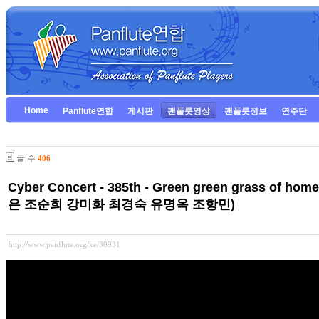
Home
Panflute연합
게시판
팬플룻영상
팬플룻정보
연주단
글 수
406
Cyber Concert - 385th - Green green gras
은 조순희 강미화 최경숙 유명옥 조항민)
http://www.panflute.org/xe/30931