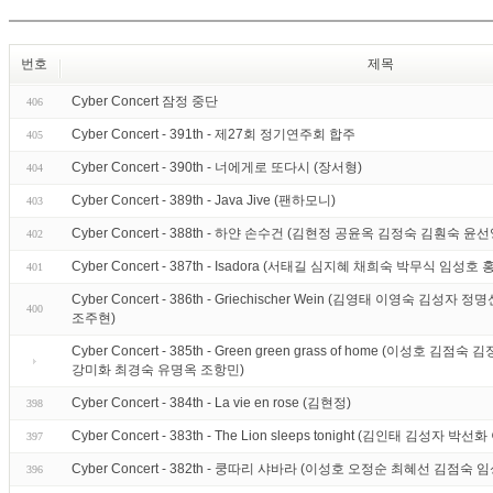
번호
제목
Cyber Concert 잠정 중단
406
Cyber Concert - 391th - 제27회 정기연주회 합주
405
Cyber Concert - 390th - 너에게로 또다시 (장서형)
404
Cyber Concert - 389th - Java Jive (팬하모니)
403
Cyber Concert - 388th - 하얀 손수건 (김현정 공윤옥 김정숙 김훤숙 
402
Cyber Concert - 387th - Isadora (서태길 심지혜 채희숙 박무식 임성호
401
Cyber Concert - 386th - Griechischer Wein (김영태 이영숙 
400
조주현)
Cyber Concert - 385th - Green green grass of home (이성
강미화 최경숙 유명옥 조항민)
Cyber Concert - 384th - La vie en rose (김현정)
398
Cyber Concert - 383th - The Lion sleeps tonight (김인태 김
397
Cyber Concert - 382th - 쿵따리 샤바라 (이성호 오정순 최혜선 김점숙
396