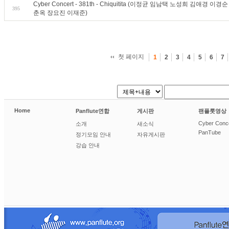
Cyber Concert - 381th - Chiquitita (이정균 임남택 노성희 김애
395
춘옥 장요진 이재준)
첫 페이지
1
2
3
4
5
6
7
Home
Panflute연합
게시판
팬플룻영상
Cyber Conc
소개
새소식
PanTube
정기모임 안내
자유게시판
강습 안내