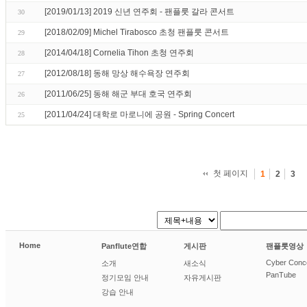
[2019/01/13] 2019 신년 연주회 - 팬플룻 갈라 콘서트
30
[2018/02/09] Michel Tirabosco 초청 팬플룻 콘서트
29
[2014/04/18] Cornelia Tihon 초청 연주회
28
[2012/08/18] 동해 망상 해수욕장 연주회
27
[2011/06/25] 동해 해군 부대 호국 연주회
26
[2011/04/24] 대학로 마로니에 공원 - Spring Concert
25
첫 페이지
1
2
3
Home
Panflute연합
게시판
팬플룻영상
Cyber Conc
소개
새소식
PanTube
정기모임 안내
자유게시판
강습 안내