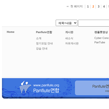
첫 페이지
1
2
3
4
Home
Panflute연합
게시판
팬플룻영상
Cyber Conc
소개
새소식
PanTube
정기모임 안내
자유게시판
강습 안내