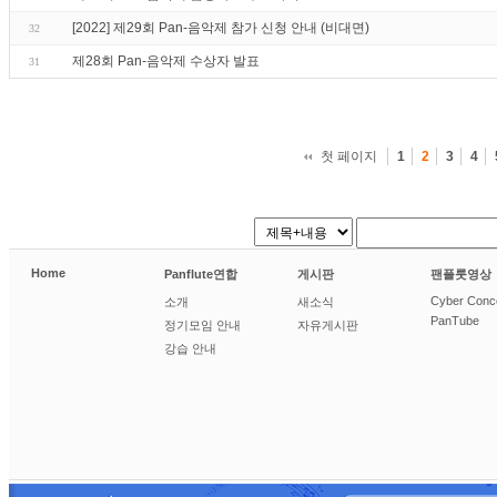
[2022] 제29회 Pan-음악제 참가 신청 안내 (비대면)
32
제28회 Pan-음악제 수상자 발표
31
첫 페이지
1
2
3
4
Home
Panflute연합
게시판
팬플룻영상
Cyber Conc
소개
새소식
PanTube
정기모임 안내
자유게시판
강습 안내