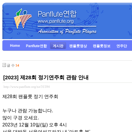
Home
Panflute연합
게시판
팬플룻영상
팬플룻정보
연주단
글 수
54
[2023] 제28회 정기연주회 관람 안내
http://www.panflute.org/xe/31594
제28회 팬플룻 정기 연주회
누구나 관람 가능합니다.
많이 구경 오세요.
2023년 12월 10일(일) 오후 4시
서울 대방동 서울여성프라자 내 '아트홀 봄'