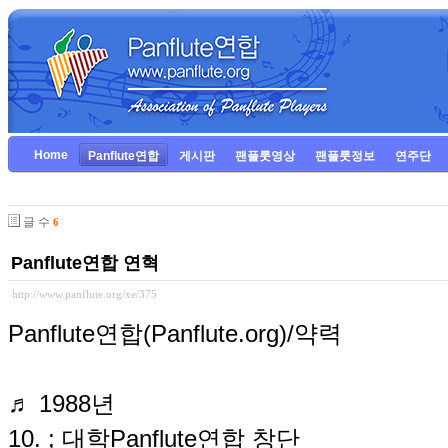
Home
Panflute연합
게시판
팬플룻영상
팬플룻정보
연주단
글 수
6
Panflute연합 연혁
http://www.panflute.org/xe/375
Panflute연합(Panflute.org)/약력
♬ 1988년
10. ; 대학Panflute연합 창단