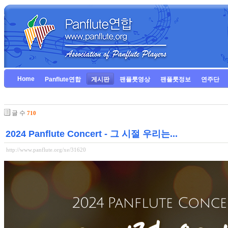
Home
Panflute연합
게시판
팬플룻영상
팬플룻정보
연주단
글 수
710
2024 Panflute Concert - 그 시절 우리는...
http://www.panflute.org/xe/31620