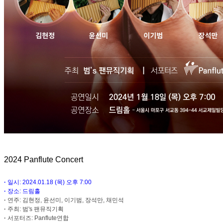
2024 Panflute Concert
·
일시: 2024.01.18 (목) 오후 7:00
·
장소: 드림홀
·
연주
: 김현정, 윤선미, 이기범, 장석만, 채민석
·
주최: 범's 팬뮤직기획
·
서포터즈: Panflute연합