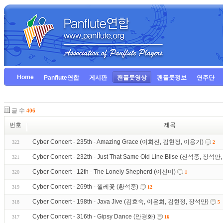
Home
Panflute연합
게시판
팬플룻영상
팬플룻정보
연주단
글 수
406
번호
제목
Cyber Concert - 235th - Amazing Grace (이희진, 김현정, 이용기)
322
2
Cyber Concert - 232th - Just That Same Old Line Blise (진석중, 
321
Cyber Concert - 12th - The Lonely Shepherd (이선미)
320
1
Cyber Concert - 269th - 찔레꽃 (황석중)
319
12
Cyber Concert - 198th - Java Jive (김효숙, 이은희, 김현정, 장석만)
318
5
Cyber Concert - 316th - Gipsy Dance (안경화)
317
16