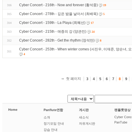
Cyber Concert - 216th - Now and forever (황석중)
316
19
Cyber Concert - 278th - 깊은 밤을 날아서 (최배욱)
315
5
Cyber Concert - 159th - La Playa (최혜선)
314
17
Cyber Concert - 215th - 애증의 강 (양관진)
313
24
Cyber Concert - 282th - Get the rhythm (장석만)
312
8
Cyber Concert - 253th - When winter comes (서진우, 이재준, 양순
311
4
첫 페이지
3
4
5
6
7
8
9
Home
Panflute연합
게시판
팬플룻영상
Cyber Conc
소개
새소식
PanTube
정기모임 안내
자유게시판
강습 안내