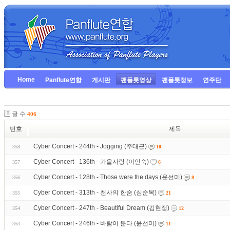
Home
Panflute연합
게시판
팬플룻영상
팬플룻정보
연주단
글 수
406
번호
제목
Cyber Concert - 244th - Jogging (주대근)
358
10
Cyber Concert - 136th - 가을사랑 (이인숙)
357
6
Cyber Concert - 128th - Those were the days (윤선미)
356
8
Cyber Concert - 313th - 천사의 한숨 (심순복)
355
21
Cyber Concert - 247th - Beautiful Dream (김현정)
354
12
Cyber Concert - 246th - 바람이 분다 (윤선미)
353
11