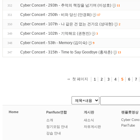
Cyber Concert - 293th - 추억의 책장을 넘기며 (이성호)
352
11
Cyber Concert - 250th - 비와 당신 (안경화)
351
17
Cyber Concert - 107th - 나 같은 건 없는 건가요 (성대현)
350
2
Cyber Concert - 102th - 기억해요 (권현진)
349
3
Cyber Concert - 53th - Memory (김미숙)
348
9
Cyber Concert - 315th - Time to Say Goodbye (홍재춘)
347
13
첫 페이지
1
2
3
4
5
6
7
Home
Panflute연합
게시판
팬플룻영상
Cyber Conc
소개
새소식
PanTube
정기모임 안내
자유게시판
강습 안내