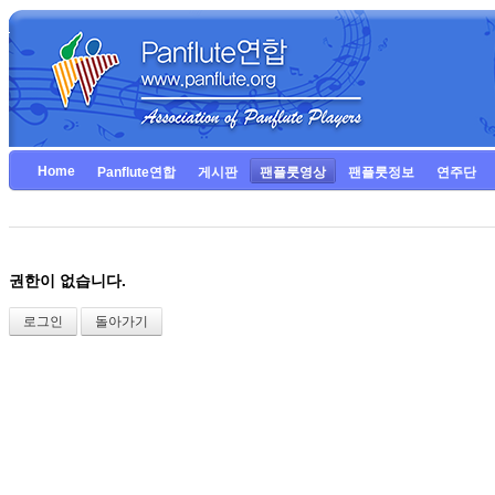
Home
Panflute연합
게시판
팬플룻영상
팬플룻정보
연주단
권한이 없습니다.
로그인
돌아가기