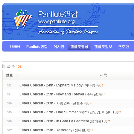
Home
Panflute연합
게시판
팬플룻영상
팬플룻정보
연주단
글 수
406
번호
제목
Cyber Concert - 24th - Lyphard Melody (이다영)
382
3
Cyber Concert - 25th - Now and Forever (주대근)
381
4
Cyber Concert - 26th - 사랑안해 (전현주)
380
4
Cyber Concert - 27th - One Summer Night (김인영, 이선미)
379
2
Cyber Concert - 28th - In Gara La Leordeni (송혜원)
378
7
Cyber Concert - 29th - Yesterday (성대현)
377
8