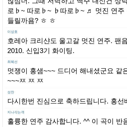
많심더. 그때 저녁하고 맥주 내신건 상
로♭~ 따로♭~ ♭따로♭~ ♬ 멋진 연
들릴까욤? ㅎ ㅎ
이성호
호레아 크리샨도 울고갈 멋진 연주. 팬음
2010. 신입3기 화이팅.
최혜선
멋쟁이 홍샘~~~ 드디어 해내셨군요 같
~~~ㅉ ㅉ ㅉ
성찬
다시한번 진심으로 축하드립니다. 홍선배
지나각는객
훌륭한 연주 감사합니다. ^^ 이 곡이 