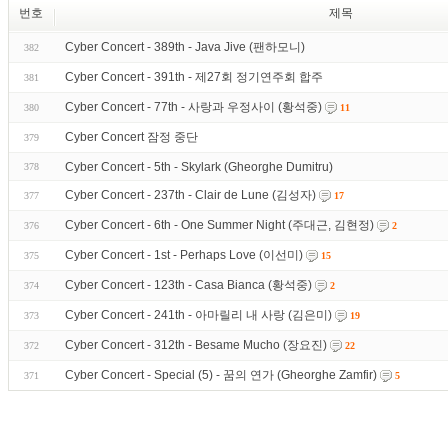
번호
제목
Cyber Concert - 389th - Java Jive (팬하모니)
382
Cyber Concert - 391th - 제27회 정기연주회 합주
381
Cyber Concert - 77th - 사랑과 우정사이 (황석중)
380
11
Cyber Concert 잠정 중단
379
Cyber Concert - 5th - Skylark (Gheorghe Dumitru)
378
Cyber Concert - 237th - Clair de Lune (김성자)
377
17
Cyber Concert - 6th - One Summer Night (주대근, 김현정)
376
2
Cyber Concert - 1st - Perhaps Love (이선미)
375
15
Cyber Concert - 123th - Casa Bianca (황석중)
374
2
Cyber Concert - 241th - 아마릴리 내 사랑 (김은미)
373
19
Cyber Concert - 312th - Besame Mucho (장요진)
372
22
Cyber Concert - Special (5) - 꿈의 연가 (Gheorghe Zamfir)
371
5