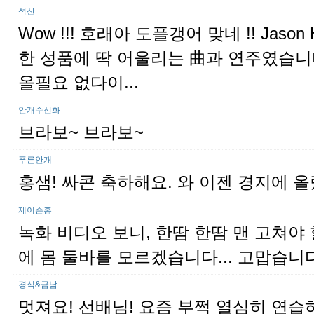
석산
Wow !!! 호래아 도플갱어 맞네 !! Jason H
한 성품에 딱 어울리는 曲과 연주였습니다
올필요 없다이...
안개수선화
브라보~ 브라보~
푸른안개
홍샘! 싸콘 축하해요. 와 이젠 경지에 올
제이슨홍
녹화 비디오 보니, 한땀 한땀 맨 고쳐야
에 몸 둘바를 모르겠습니다... 고맙습니다
경식&금남
멋져요! 선배님! 요즘 부쩍 열심히 연습