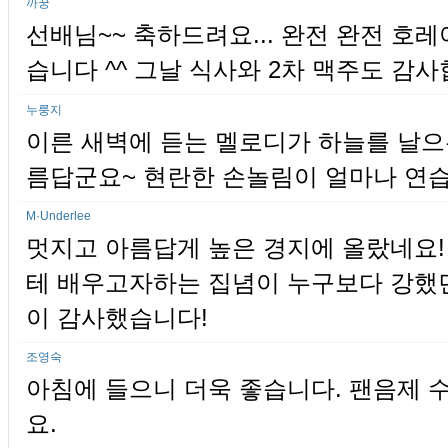
까꿍
선배님~~ 축하드려요... 완전 완전 호
습니다 ^^ 그날 식사와 2차 맥주도 감사
누룽지
이른 새벽에 듣는 멜로디가 하늘를 날으
름답군요~ 현란한 손놀림이 얼마나 연습에
M·Underlee
멋지고 아름답게 높은 경지에 올랐네요!
테 배우고자하는 집념이 누구보다 강했던.
이 감사했습니다!
조영숙
아침에 들으니 더욱 좋습니다. 팬음제 수
요.