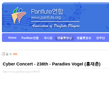
Home
Panflute연합
게시판
팬플룻영상
팬플룻정보
연주단
글 수
406
Cyber Concert - 238th - Paradies Vogel (홍재춘)
http://www.panflute.org/xe/8019