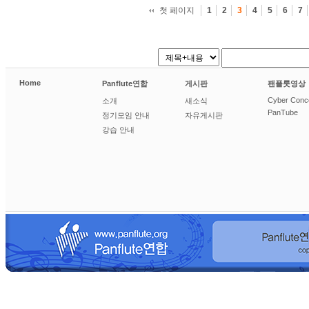
첫 페이지
1
2
3
4
5
6
7
Home
Panflute연합
게시판
팬플룻영상
Cyber Conc
소개
새소식
PanTube
정기모임 안내
자유게시판
강습 안내