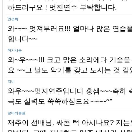
하드리구요 ! 멋진연주 부탁합니다.
안경화
와~~~ 멋져부러요!!! 얼마나 많은 연습
합니다~~
아기사슴
와~우~~~!!! 크고 맑은 소리에다 기술
요 ~~그 날도 악기를 갖고 노시는 것 같았
지니
와우~~~멋지연주입니다 홍샘~~~축하
극도 실력도 쑥쑥하심도요~~~~^^
로마의휴일
재추이 선배님, 싸콘 턱 아시나요? 지