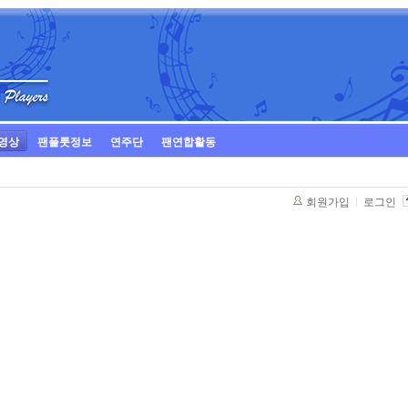
영상
팬플룻정보
연주단
팬연합활동
회원가입
로그인