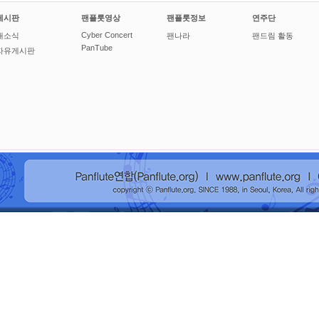
게시판
팬플룻영상
팬플룻정보
연주단
Cyber Concert
새소식
팬나라
팬드림 활동
PanTube
자유게시판