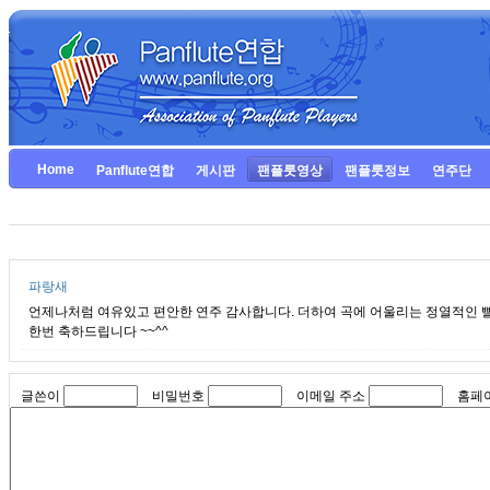
Home
Panflute연합
게시판
팬플룻영상
팬플룻정보
연주단
파랑새
언제나처럼 여유있고 편안한 연주 감사합니다. 더하여 곡에 어울리는 정열적인 
한번 축하드립니다 ~~^^
글쓴이
비밀번호
이메일 주소
홈페