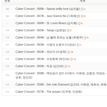
번호
제목
Cyber Concert - 368th - Speak softly love (심언필)
382
4
Cyber Concert - 367th - Jazz Dance No.2 (최혜선)
381
8
Cyber Concert - 366th - St. Louis Blues (심지혜)
6
Cyber Concert - 365th - Tango (김현정)
379
9
Cyber Concert - 364th - 남 몰래 흐르는 눈물 (최형주)
378
8
Cyber Concert - 363th - 사랑의 눈동자 (이경순)
377
5
Cyber Concert - 362th - 연리지 (이경옥)
376
10
Cyber Concert - 361th - 모란동백 (최인숙)
375
13
Cyber Concert - 360th - 허공 (김인태)
374
11
Cyber Concert - 359th - 백만송이 장미 (이현수, 이화영, 김형관, 박정
373
성호, 장요진)
Cyber Concert - 358th - Der rote Diamant (김인태, 이화영, 채희숙
372
Cyber Concert - 357th - The prayer (조주현, 안경화)
371