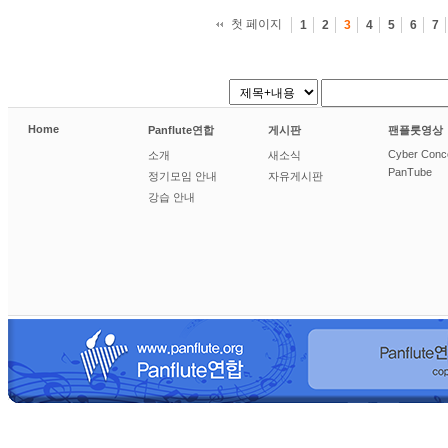
첫 페이지
1
2
3
4
5
6
7
Home
Panflute연합
게시판
팬플룻영상
Cyber Conc
소개
새소식
PanTube
정기모임 안내
자유게시판
강습 안내