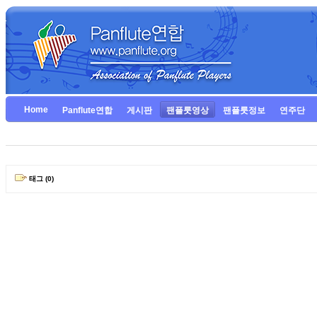
Home
Panflute연합
게시판
팬플룻영상
팬플룻정보
연주단
태그 (0)