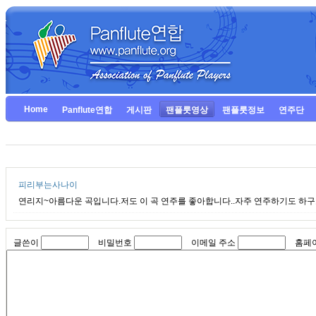
Home
Panflute연합
게시판
팬플룻영상
팬플룻정보
연주단
피리부는사나이
연리지~아름다운 곡입니다.저도 이 곡 연주를 좋아합니다..자주 연주하기도 하구
글쓴이
비밀번호
이메일 주소
홈페