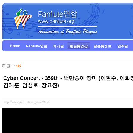
Home
Panflute연합
게시판
팬플룻영상
팬플룻정보
연주단
글 수
406
Cyber Concert - 359th - 백만송이 장미 (이현수, 
김태훈, 임성호, 장요진)
http://www.panflute.org/xe/29276