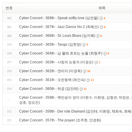
번호
제목
Cyber Concert - 368th - Speak softly love (심언필)
382
4
Cyber Concert - 367th - Jazz Dance No.2 (최혜선)
381
8
Cyber Concert - 366th - St. Louis Blues (심지혜)
380
6
Cyber Concert - 365th - Tango (김현정)
379
9
Cyber Concert - 364th - 남 몰래 흐르는 눈물 (최형주)
378
8
Cyber Concert - 363th - 사랑의 눈동자 (이경순)
377
5
Cyber Concert - 362th - 연리지 (이경옥)
376
10
Cyber Concert - 361th - 모란동백 (최인숙)
375
13
Cyber Concert - 360th - 허공 (김인태)
374
11
Cyber Concert - 359th - 백만송이 장미 (이현수, 이화영, 김형관, 박정
성호, 장요진)
Cyber Concert - 358th - Der rote Diamant (김인태, 이화영, 채희숙
372
Cyber Concert - 357th - The prayer (조주현, 안경화)
371