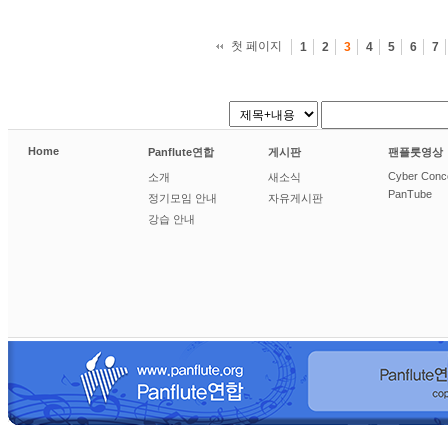
첫 페이지
1
2
3
4
5
6
7
Home
Panflute연합
게시판
팬플룻영상
Cyber Conc
소개
새소식
PanTube
정기모임 안내
자유게시판
강습 안내