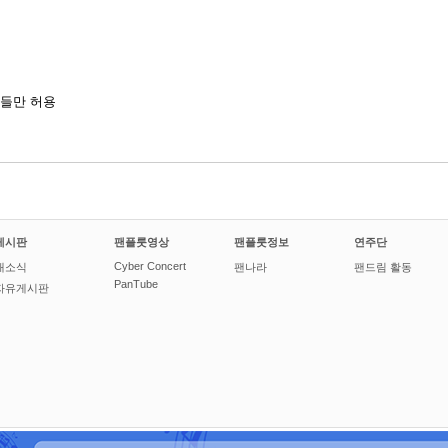
들만 허용
게시판
팬플룻영상
팬플룻정보
연주단
Cyber Concert
새소식
팬나라
팬드림 활동
PanTube
자유게시판