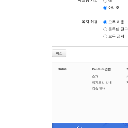
메일링 가입
예
아니오
쪽지 허용
모두 허용
등록된 친구
모두 금지
취소
Home
Panflute연합
소개
정기모임 안내
강습 안내