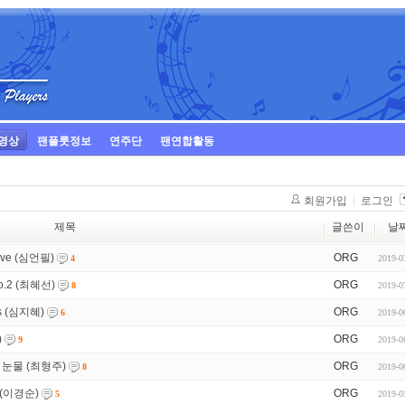
영상
팬플룻정보
연주단
팬연합활동
회원가입
로그인
제목
글쓴이
날
 love (심언필)
ORG
2019-0
4
 No.2 (최혜선)
ORG
2019-0
8
ues (심지혜)
ORG
2019-0
6
)
ORG
2019-0
9
르는 눈물 (최형주)
ORG
2019-0
8
자 (이경순)
ORG
2019-0
5