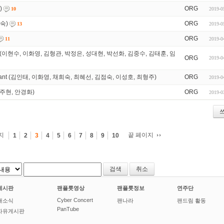
)
ORG
2019-0
10
인숙)
ORG
2019-0
13
ORG
2019-0
11
이 장미 (이현수, 이화영, 김형관, 박정은, 성대현, 박선화, 김중수, 김태훈, 임
ORG
2019-0
te Diamant (김인태, 이화영, 채희숙, 최혜선, 김점숙, 이성호, 최형주)
ORG
2019-0
r (조주현, 안경화)
ORG
2019-0
지
끝 페이지
1
2
3
4
5
6
7
8
9
10
취소
게시판
팬플룻영상
팬플룻정보
연주단
Cyber Concert
새소식
팬나라
팬드림 활동
PanTube
자유게시판