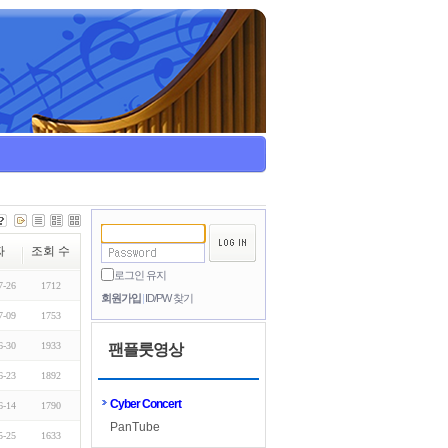
짜
조회 수
로그인 유지
7-26
1712
회원가입
ID/PW 찾기
7-09
1753
6-30
1933
팬플룻영상
6-23
1892
Cyber Concert
6-14
1790
PanTube
5-25
1633