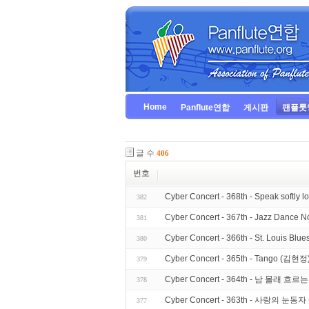
Home
Panflute연합
게시판
팬플룻
글 수
406
번호
Cyber Concert - 368th - Speak softly
382
Cyber Concert - 367th - Jazz Dance
381
Cyber Concert - 366th - St. Louis Bl
380
Cyber Concert - 365th - Tango (김현정
379
Cyber Concert - 364th - 남 몰래 흐
378
Cyber Concert - 363th - 사랑의 눈동
377