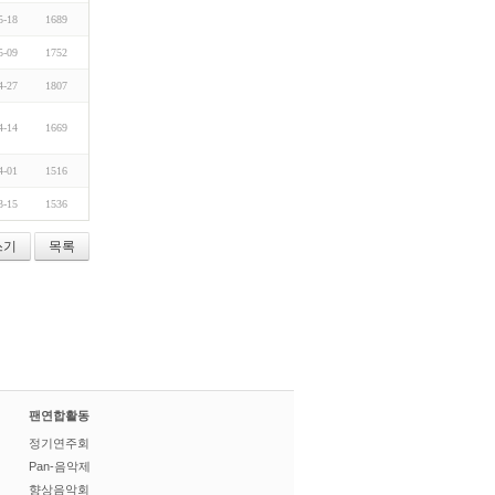
5-18
1689
5-09
1752
4-27
1807
4-14
1669
4-01
1516
3-15
1536
쓰기
목록
팬연합활동
정기연주회
Pan-음악제
향상음악회