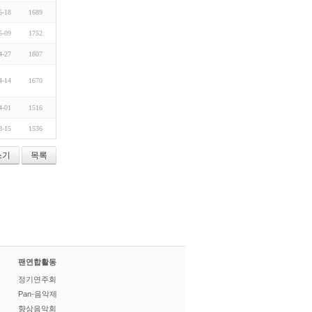
5-18
1689
5-09
1752
4-27
1807
4-14
1670
4-01
1516
3-15
1536
쓰기
목록
팬연합활동
정기연주회
Pan-음악제
향상음악회