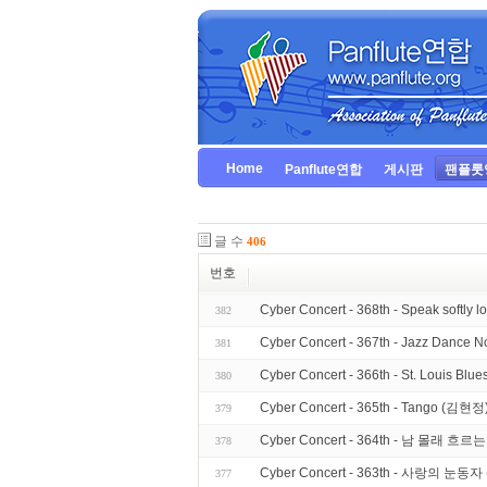
Home
Panflute연합
게시판
팬플룻
글 수
406
번호
Cyber Concert - 368th - Speak softly
382
Cyber Concert - 367th - Jazz Dance
381
Cyber Concert - 366th - St. Louis Bl
380
Cyber Concert - 365th - Tango (김현정
379
Cyber Concert - 364th - 남 몰래 흐
378
Cyber Concert - 363th - 사랑의 눈동
377