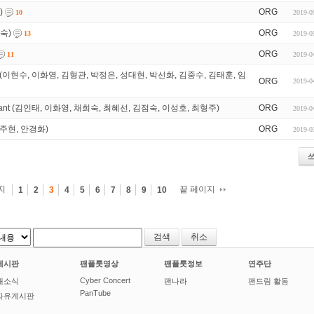
)
ORG
2019-0
10
인숙)
ORG
2019-0
13
ORG
2019-0
11
이 장미 (이현수, 이화영, 김형관, 박정은, 성대현, 박선화, 김중수, 김태훈, 임
ORG
2019-0
te Diamant (김인태, 이화영, 채희숙, 최혜선, 김점숙, 이성호, 최형주)
ORG
2019-0
r (조주현, 안경화)
ORG
2019-0
지
끝 페이지
1
2
3
4
5
6
7
8
9
10
취소
게시판
팬플룻영상
팬플룻정보
연주단
Cyber Concert
새소식
팬나라
팬드림 활동
PanTube
자유게시판