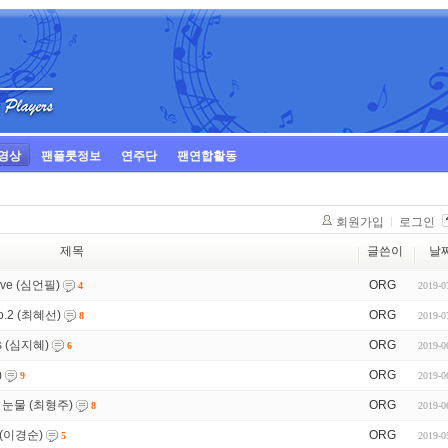
영상
팬플룻정보
연주단
팬연합활동
회원가입
로그인
제목
글쓴이
날
 love (심언필)
ORG
2019-0
4
 No.2 (최혜선)
ORG
2019-0
8
ues (심지혜)
ORG
2019-0
6
)
ORG
2019-0
9
르는 눈물 (최형주)
ORG
2019-0
8
자 (이경순)
ORG
2019-0
5