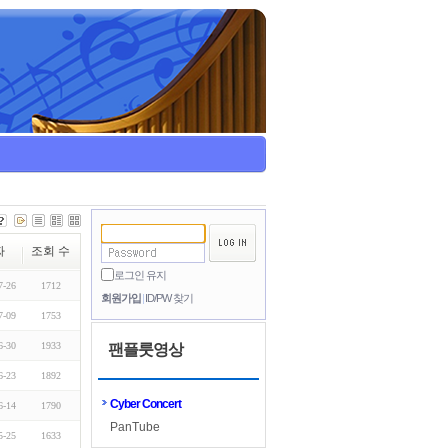
짜
조회 수
로그인 유지
7-26
1712
회원가입
ID/PW 찾기
7-09
1753
6-30
1933
팬플룻영상
6-23
1892
Cyber Concert
6-14
1790
PanTube
5-25
1633