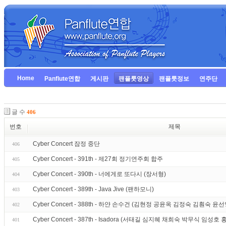
Home
Panflute연합
게시판
팬플룻영상
팬플룻정보
연주단
글 수
406
번호
제목
Cyber Concert 잠정 중단
406
Cyber Concert - 391th - 제27회 정기연주회 합주
405
Cyber Concert - 390th - 너에게로 또다시 (장서형)
404
Cyber Concert - 389th - Java Jive (팬하모니)
403
Cyber Concert - 388th - 하얀 손수건 (김현정 공윤옥 김정숙 김훤숙 
402
Cyber Concert - 387th - Isadora (서태길 심지혜 채희숙 박무식 임성호
401