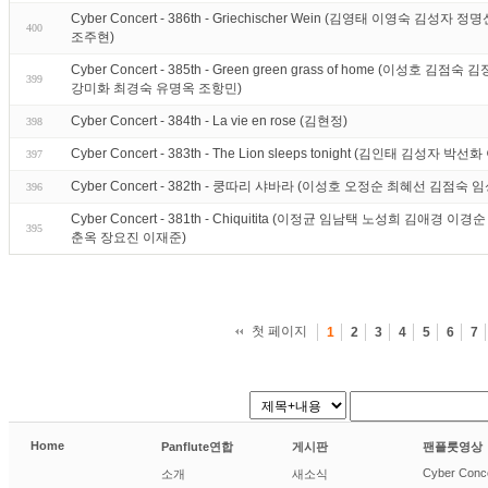
Cyber Concert - 386th - Griechischer Wein (김영태 이영숙 
400
조주현)
Cyber Concert - 385th - Green green grass of home (이성
399
강미화 최경숙 유명옥 조항민)
Cyber Concert - 384th - La vie en rose (김현정)
398
Cyber Concert - 383th - The Lion sleeps tonight (김인태 김
397
Cyber Concert - 382th - 쿵따리 샤바라 (이성호 오정순 최혜선 김점숙
396
Cyber Concert - 381th - Chiquitita (이정균 임남택 노성희 김애
395
춘옥 장요진 이재준)
첫 페이지
1
2
3
4
5
6
7
Home
Panflute연합
게시판
팬플룻영상
Cyber Conc
소개
새소식