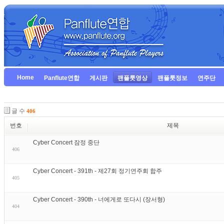
Home
Panflute연합
게시판
팬플룻영상
팬플룻정보
연주단
글 수
406
번호
제목
Cyber Concert 잠정 중단
406
Cyber Concert - 391th - 제27회 정기연주회 합주
405
Cyber Concert - 390th - 너에게로 또다시 (장서형)
404