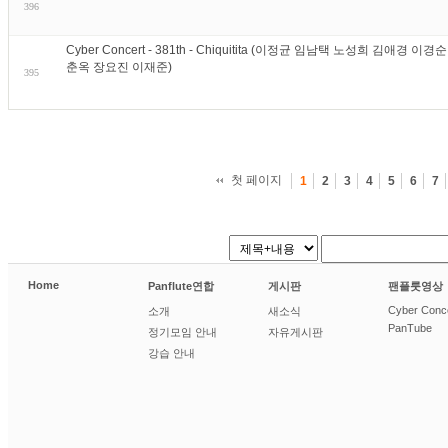
396
Cyber Concert - 381th - Chiquitita (이정균 임남택 노성희 김애
춘옥 장요진 이재준)
395
첫 페이지
1
2
3
4
5
6
7
Home
Panflute연합
게시판
팬플룻영상
Cyber Conc
소개
새소식
PanTube
정기모임 안내
자유게시판
강습 안내