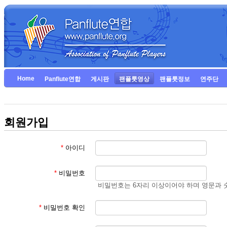
Home
Panflute연합
게시판
팬플룻영상
팬플룻정보
연주단
회원가입
*
아이디
*
비밀번호
비밀번호는 6자리 이상이어야 하며 영문과 
*
비밀번호 확인