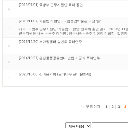
[2013/07/01] 국방부 근무지원단 축하 공연
5
[2013/11/07] 가을밤의 향연 - 국립중앙박물관 극장 '용'
제목 : 국방부 근무지원단 '가을밤의 향연' 연주회 출연 일시 : 2013년 11월 
근무지원단 내용 : - 독주 장석만 : 한국사람 - 중주 김현정 이희진 : 칼린카 
[2013/12/20] 스마일센터 송년회 축하연주
3
[2014/10/27] 은평물품공유센터 건립 기공식 축하연주
2
[2023/10/06] 선비음악회 (느티나무 선비문화제)
1
첫 페이지
1
2
3
4