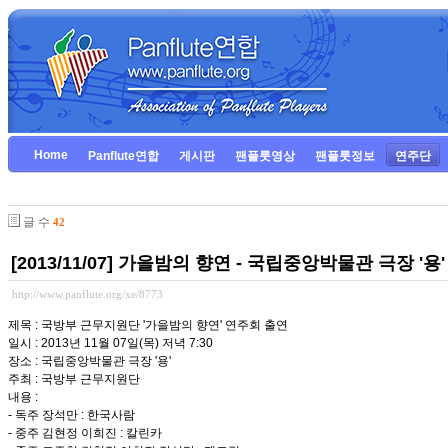
Home
Panflute연합
게시판
팬플룻영상
팬플룻정보
연주단
글 수
42
[2013/11/07] 가을밤의 향연 - 국립중앙박물관 극장 '용'
http://www.panflute.org/xe/8773
제목 : 국방부 근무지원단 '가을밤의 향연' 연주회 출연
일시 : 2013년 11월 07일(목) 저녁 7:30
장소 : 국립중앙박물관 극장 '용'
주최 : 국방부 근무지원단
내용 :
- 독주 장석만 : 한국사람
- 중주 김현정 이희진 : 칼린카