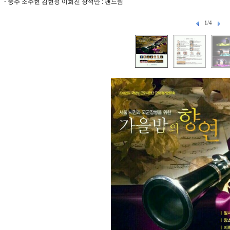
- 중주 조주현 김현정 이희진 장석만 : 팬드림
1/4