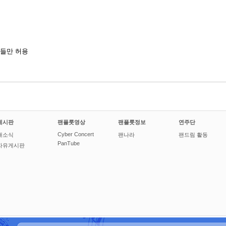
들만 허용
게시판
팬플룻영상
팬플룻정보
연주단
Cyber Concert
새소식
팬나라
팬드림 활동
PanTube
자유게시판