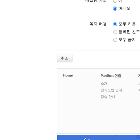
메일링 가입
예
아니오
쪽지 허용
모두 허용
등록된 친구
모두 금지
취소
Home
Panflute연합
소개
정기모임 안내
강습 안내