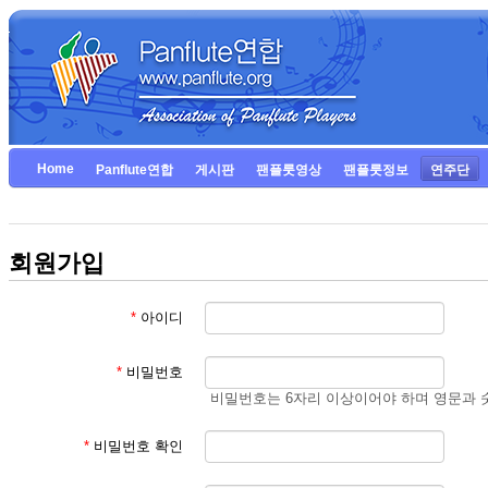
Home
Panflute연합
게시판
팬플룻영상
팬플룻정보
연주단
회원가입
*
아이디
*
비밀번호
비밀번호는 6자리 이상이어야 하며 영문과 
*
비밀번호 확인