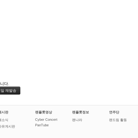
니다.
게시판
팬플룻영상
팬플룻정보
연주단
Cyber Concert
새소식
팬나라
팬드림 활동
PanTube
자유게시판