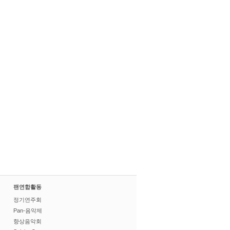
팬연합활동
정기연주회
Pan-음악제
향상음악회