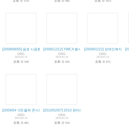
조회 수
조회 수
조회 수
1147
966
1011
[2008/08/05] 음료 시음행사 축하 공연 - 신촌역
[2008/12/12] YWCA 봉사자 감사행사 특별출연
[2009/01/22] 장애인복지회
[2
ORG
ORG
ORG
2014.01.14
2014.01.14
2014.01.14
조회 수
조회 수
조회 수
949
945
875
[2009/04~10] 올팍 콘서트
[2010/02/07] 2010 윈터페스티벌 팬인러브 우정출연
ORG
ORG
2014.01.14
2014.01.14
조회 수
조회 수
881
910