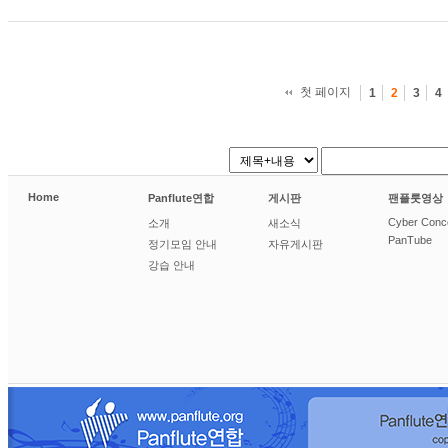
첫 페이지
1
2
3
4
Home
Panflute연합
게시판
팬플룻영상
Cyber Conc
소개
새소식
PanTube
정기모임 안내
자유게시판
강습 안내