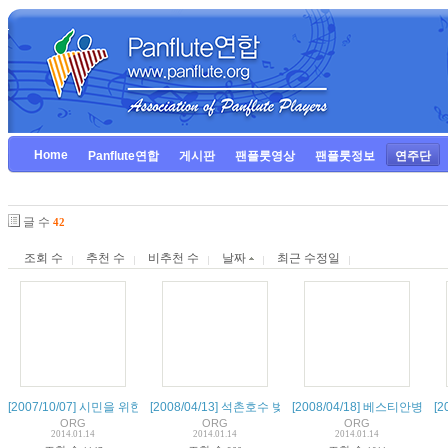
Home
Panflute연합
게시판
팬플룻영상
팬플룻정보
연주단
글 수
42
조회 수
추천 수
비추천 수
날짜
최근 수정일
[2007/10/07] 시민을 위한 음악회 - 반디엔루니스(종로)
[2008/04/13] 석촌호수 벚꽃축제 - 특별 출연
[2008/04/18] 베스티안병원
[
ORG
ORG
ORG
2014.01.14
2014.01.14
2014.01.14