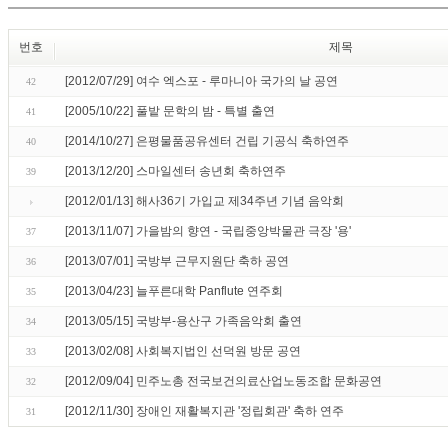
번호
제목
[2012/07/29] 여수 엑스포 - 루마니아 국가의 날 공연
42
[2005/10/22] 풀밭 문학의 밤 - 특별 출연
41
[2014/10/27] 은평물품공유센터 건립 기공식 축하연주
40
[2013/12/20] 스마일센터 송년회 축하연주
39
[2012/01/13] 해사36기 가입교 제34주년 기념 음악회
[2013/11/07] 가을밤의 향연 - 국립중앙박물관 극장 '용'
37
[2013/07/01] 국방부 근무지원단 축하 공연
36
[2013/04/23] 늘푸른대학 Panflute 연주회
35
[2013/05/15] 국방부-용산구 가족음악회 출연
34
[2013/02/08] 사회복지법인 선덕원 방문 공연
33
[2012/09/04] 민주노총 전국보건의료산업노동조합 문화공연
32
[2012/11/30] 장애인 재활복지관 '정립회관' 축하 연주
31