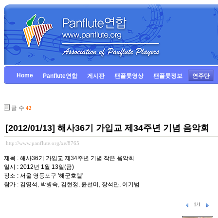
Home
Panflute연합
게시판
팬플룻영상
팬플룻정보
연주단
글 수
42
[2012/01/13] 해사36기 가입교 제34주년 기념 음악회
http://www.panflute.org/xe/8765
제목 : 해사36기 가입교 제34주년 기념 작은 음악회
일시 : 2012년 1월 13일(금)
장소 : 서울 영등포구 '해군호텔'
참가 : 김영석, 박병숙, 김현정, 윤선미, 장석만, 이기범
1/1