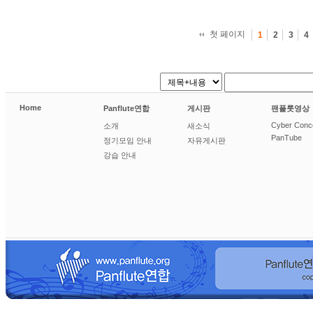
첫 페이지
1
2
3
4
Home
Panflute연합
게시판
팬플룻영상
Cyber Conc
소개
새소식
PanTube
정기모임 안내
자유게시판
강습 안내