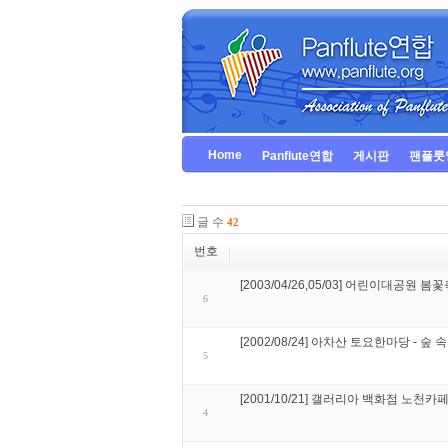
Home
Panflute연합
게시판
팬플룻
글 수
42
번호
[2003/04/26,05/03] 어린이대공원 봄
6
[2002/08/24] 아차산 토요한마당 - 
5
[2001/10/21] 갤러리아 백화점 노천카
4