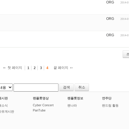
ORG
2014-0
ORG
2014-0
ORG
2014-0
첫 페이지
끝 페이지
1
2
3
4
취소
게시판
팬플룻영상
팬플룻정보
연주단
Cyber Concert
새소식
팬나라
팬드림 활동
PanTube
자유게시판