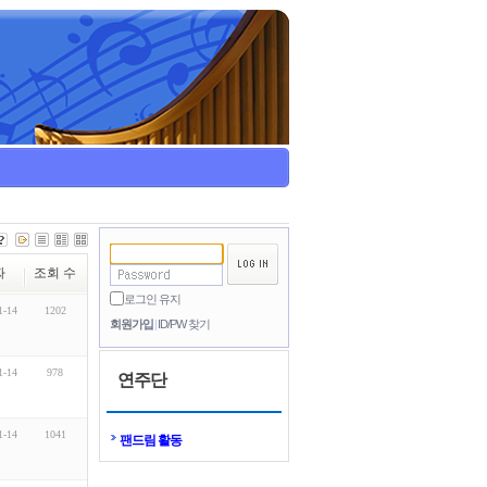
짜
조회 수
로그인 유지
1-14
1202
회원가입
ID/PW 찾기
1-14
978
연주단
1-14
1041
팬드림 활동