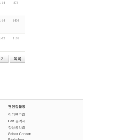
1-14
878
1-14
1408
1-13
1105
쓰기
목록
팬연합활동
정기연주회
Pan-음악제
향상음악회
Soloist Concert
Workshop