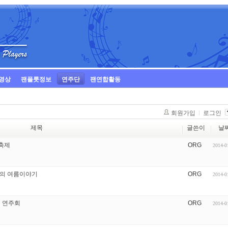
영상
팬플룻정보
연주단
팬연합활동
회원가입
로그인
제목
글쓴이
날
꽃축제
ORG
2014-0
숲 속의 여름이야기
ORG
2014-0
페 연주회
ORG
2014-0