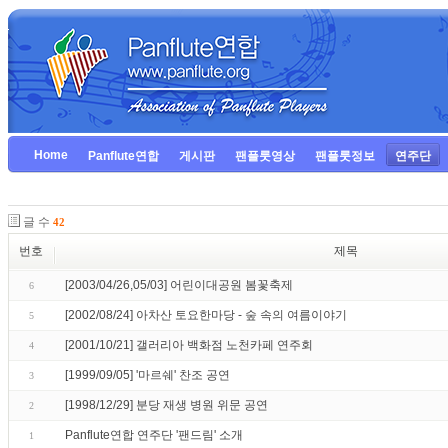
Home
Panflute연합
게시판
팬플룻영상
팬플룻정보
연주단
글 수
42
번호
제목
[2003/04/26,05/03] 어린이대공원 봄꽃축제
6
[2002/08/24] 아차산 토요한마당 - 숲 속의 여름이야기
5
[2001/10/21] 갤러리아 백화점 노천카페 연주회
4
[1999/09/05] '마르쉐' 찬조 공연
3
[1998/12/29] 분당 재생 병원 위문 공연
2
Panflute연합 연주단 '팬드림' 소개
1