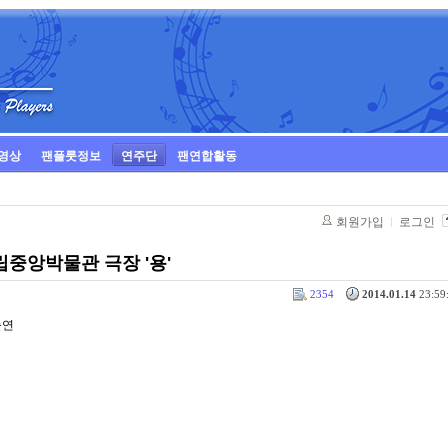
영상
팬플룻정보
연주단
팬연합활동
회원가입
로그인
 국립중앙박물관 극장 '용'
2354
2014.01.14
23:59:
출연