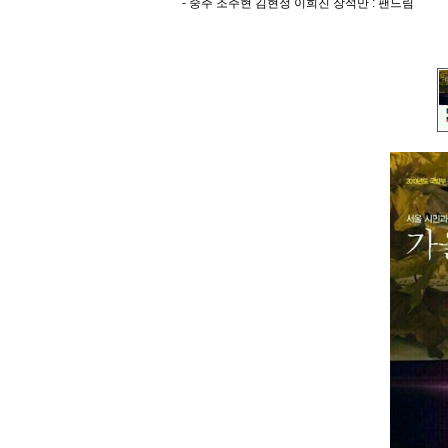
- 중주 조주현 김현정 이희진 장석만 : 팬드림