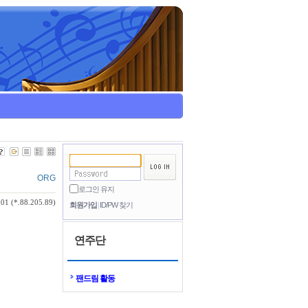
ORG
로그인 유지
01 (*.88.205.89)
회원가입
ID/PW 찾기
연주단
팬드림 활동