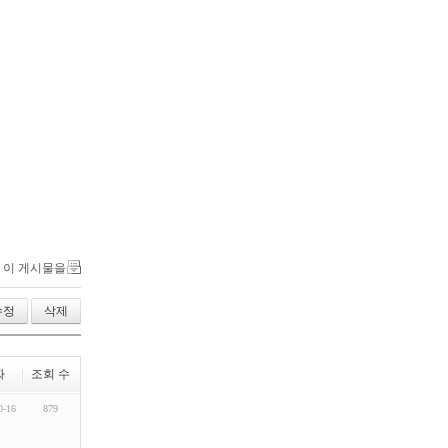
이 게시물을
수정
삭제
짜
조회 수
0-16
879