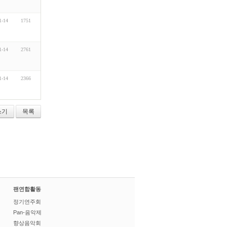
1-14
1751
1-14
2761
1-14
2366
쓰기
목록
팬연합활동
정기연주회
Pan-음악제
향상음악회