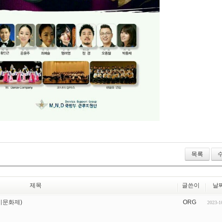
목록
제목
글쓴이
날
선비문화제)
ORG
2023-1