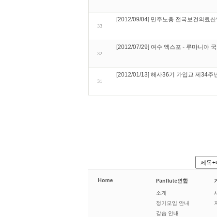
[2012/09/04] 민주노총 전국보건
33
[2012/07/29] 여수 엑스포 - 루마니아
32
[2012/01/13] 해사36기 가입교 제34
31
Home
Panflute연합
소개
정기모임 안내
강습 안내