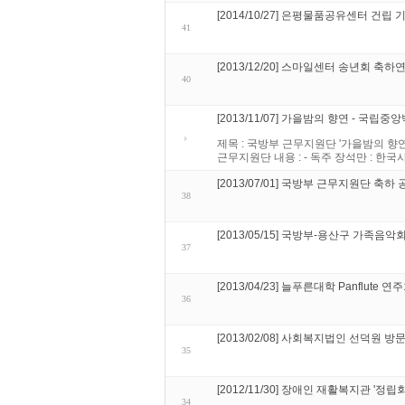
[2014/10/27] 은평물품공유센터 건립
41
[2013/12/20] 스마일센터 송년회 축하
40
[2013/11/07] 가을밤의 향연 - 국립중
제목 : 국방부 근무지원단 '가을밤의 향연' 
근무지원단 내용 : - 독주 장석만 : 한국사
[2013/07/01] 국방부 근무지원단 축하 
38
[2013/05/15] 국방부-용산구 가족음악
37
[2013/04/23] 늘푸른대학 Panflute 연
36
[2013/02/08] 사회복지법인 선덕원 방
35
[2012/11/30] 장애인 재활복지관 '정립
34