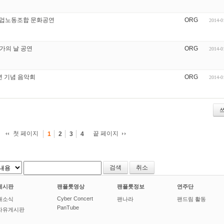
의료산업노동조합 문화공연
ORG
2014-0
 국가의 날 공연
ORG
2014-0
주년 기념 음악회
ORG
2014-0
첫 페이지
끝 페이지
1
2
3
4
취소
게시판
팬플룻영상
팬플룻정보
연주단
Cyber Concert
새소식
팬나라
팬드림 활동
PanTube
자유게시판