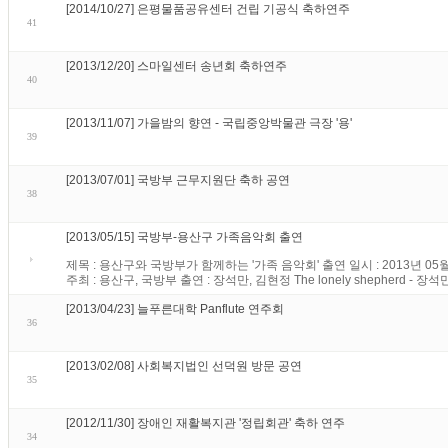
[2014/10/27] 은평물품공유센터 건립 기공식 축하연주
41
[2013/12/20] 스마일센터 송년회 축하연주
40
[2013/11/07] 가을밤의 향연 - 국립중앙박물관 극장 '용'
39
[2013/07/01] 국방부 근무지원단 축하 공연
38
[2013/05/15] 국방부-용산구 가족음악회 출연
제목 : 용산구와 국방부가 함께하는 '가족 음악회' 출연 일시 : 2013년 05월
주최 : 용산구, 국방부 출연 : 장석만, 김현정 The lonely shepherd - 장석만 Oi o
[2013/04/23] 늘푸른대학 Panflute 연주회
36
[2013/02/08] 사회복지법인 선덕원 방문 공연
35
[2012/11/30] 장애인 재활복지관 '정립회관' 축하 연주
34