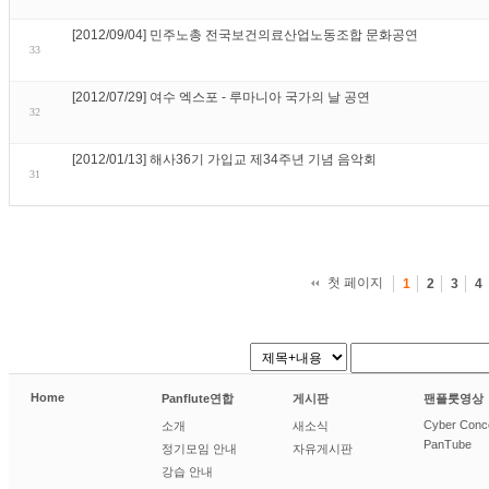
[2012/09/04] 민주노총 전국보건의료산업노동조합 문화공연
33
[2012/07/29] 여수 엑스포 - 루마니아 국가의 날 공연
32
[2012/01/13] 해사36기 가입교 제34주년 기념 음악회
31
첫 페이지
1
2
3
4
Home
Panflute연합
게시판
팬플룻영상
Cyber Conc
소개
새소식
PanTube
정기모임 안내
자유게시판
강습 안내