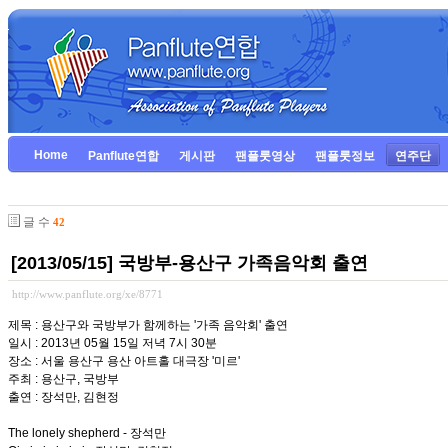
Home
Panflute연합
게시판
팬플룻영상
팬플룻정보
연주단
글 수
42
[2013/05/15] 국방부-용산구 가족음악회 출연
http://www.panflute.org/xe/8771
제목 : 용산구와 국방부가 함께하는 '가족 음악회' 출연
일시 : 2013년 05월 15일 저녁 7시 30분
장소 : 서울 용산구 용산 아트홀 대극장 '미르'
주최 : 용산구, 국방부
출연 : 장석만, 김현정
The lonely shepherd - 장석만