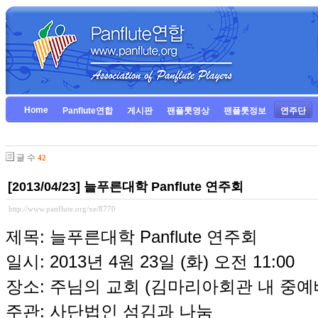
Home
Panflute연합
게시판
팬플룻영상
팬플룻정보
연주단
글 수
42
[2013/04/23] 늘푸른대학 Panflute 연주회
http://www.panflute.org/xe/8770
제목: 늘푸른대학 Panflute 연주회
일시: 2013년 4원 23일 (화) 오전 11:00
장소: 주님의 교회 (김마리아회관 내 중예
주관: 사단법인 섬김과 나눔