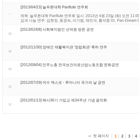
[2013/04/23] 늘푸른대학 Panflute 연주회
제목: 늘푸른대학 Panflute 연주회 일시: 2013년 4원 23일 (화) 오전 
김과 나눔 연주: 김현정, 동경숙, 이기범, 채민석, 황석중 01. Pan-Dream 02. Amaz
[2013/02/08] 사회복지법인 선덕원 방문 공연
35
[2012/11/30] 장애인 재활복지관 '정립회관' 축하 연주
34
[2012/09/04] 민주노총 전국보건의료산업노동조합 문화공연
33
[2012/07/29] 여수 엑스포 - 루마니아 국가의 날 공연
32
[2012/01/13] 해사36기 가입교 제34주년 기념 음악회
31
첫 페이지
1
2
3
4