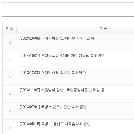
번호
제목
[2023/10/06] 선비음악회 (느티나무 선비문화제)
42
[2014/10/27] 은평물품공유센터 건립 기공식 축하연주
41
[2013/12/20] 스마일센터 송년회 축하연주
40
[2013/11/07] 가을밤의 향연 - 국립중앙박물관 극장 '용'
39
[2013/07/01] 국방부 근무지원단 축하 공연
38
[2013/05/15] 국방부-용산구 가족음악회 출연
37