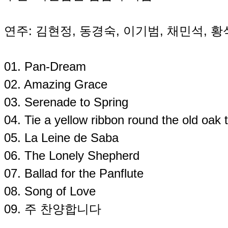
연주: 김현정, 동경숙, 이기범, 채민석, 
01. Pan-Dream
02. Amazing Grace
03. Serenade to Spring
04. Tie a yellow ribbon round the old oak 
05. La Leine de Saba
06. The Lonely Shepherd
07. Ballad for the Panflute
08. Song of Love
09. 주 찬양합니다