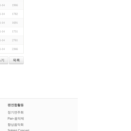
1-14
1966
1-14
1782
1-14
1691
1-14
1751
1-14
2761
1-14
2366
쓰기
목록
팬연합활동
정기연주회
Pan-음악제
향상음악회
Soloist Concert