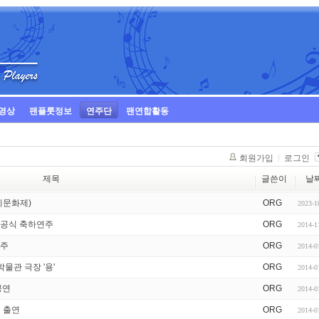
영상
팬플룻정보
연주단
팬연합활동
회원가입
로그인
제목
글쓴이
날
선비문화제)
ORG
2023-1
 기공식 축하연주
ORG
2014-1
연주
ORG
2014-0
박물관 극장 '용'
ORG
2014-0
공연
ORG
2014-0
회 출연
ORG
2014-0