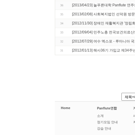
[2013/04/23] 늘푸른대학 Panflute 연
36
[2013/02/08] 사회복지법인 선덕원 방
35
[2012/11/30] 장애인 재활복지관 '정립
34
[2012/09/04] 민주노총 전국보건의
33
[2012/07/29] 여수 엑스포 - 루마니아
32
[2012/01/13] 해사36기 가입교 제34
31
Home
Panflute연합
소개
정기모임 안내
강습 안내