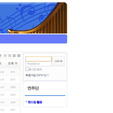
짜
조회 수
로그인 유지
0-16
879
회원가입
ID/PW 찾기
1-14
2372
1-15
2369
연주단
1-14
2354
팬드림 활동
1-14
2246
1-14
1937