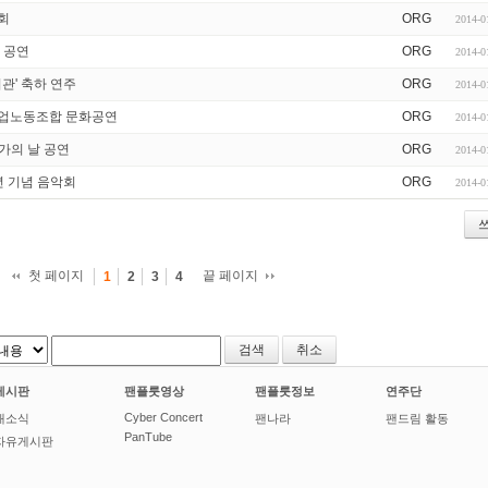
주회
ORG
2014-0
문 공연
ORG
2014-0
회관' 축하 연주
ORG
2014-0
료산업노동조합 문화공연
ORG
2014-0
 국가의 날 공연
ORG
2014-0
주년 기념 음악회
ORG
2014-0
첫 페이지
끝 페이지
1
2
3
4
취소
게시판
팬플룻영상
팬플룻정보
연주단
Cyber Concert
새소식
팬나라
팬드림 활동
PanTube
자유게시판