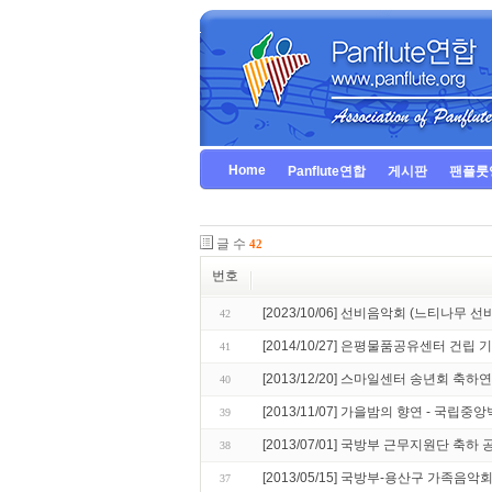
Home
Panflute연합
게시판
팬플룻
글 수
42
번호
[2023/10/06] 선비음악회 (느티나무 
42
[2014/10/27] 은평물품공유센터 건립
41
[2013/12/20] 스마일센터 송년회 축하
40
[2013/11/07] 가을밤의 향연 - 국립중앙
39
[2013/07/01] 국방부 근무지원단 축하 
38
[2013/05/15] 국방부-용산구 가족음악
37