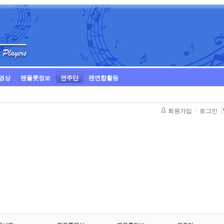
영상
팬플룻정보
연주단
팬연합활동
회원가입
로그인