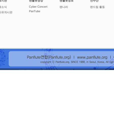
게시판
팬플룻영상
팬플룻정보
연주단
Cyber Concert
새소식
팬나라
팬드림 활동
PanTube
자유게시판