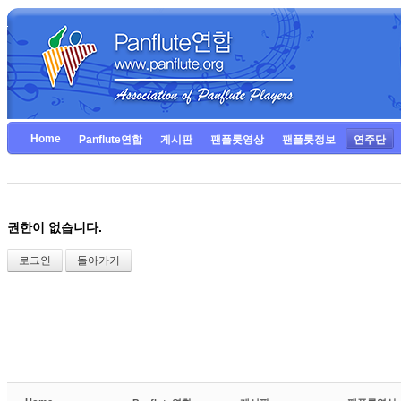
Home
Panflute연합
게시판
팬플룻영상
팬플룻정보
연주단
권한이 없습니다.
로그인
돌아가기