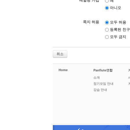
메일링 가입
예
아니오
쪽지 허용
모두 허용
등록된 친구
모두 금지
취소
Home
Panflute연합
소개
정기모임 안내
강습 안내