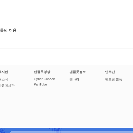
들만 허용
게시판
팬플룻영상
팬플룻정보
연주단
Cyber Concert
새소식
팬나라
팬드림 활동
PanTube
자유게시판