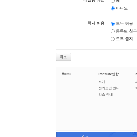
메일링 가입
예
아니오
쪽지 허용
모두 허용
등록된 친구
모두 금지
취소
Home
Panflute연합
소개
정기모임 안내
강습 안내