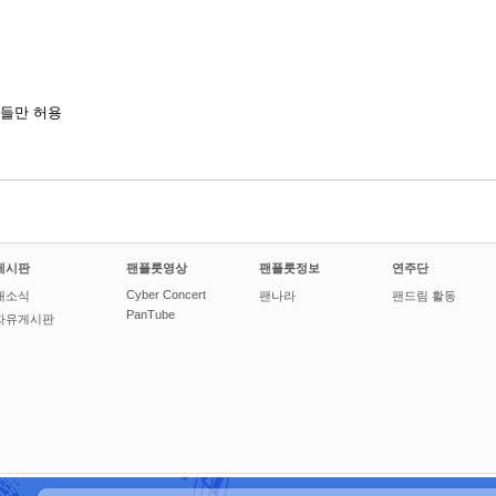
들만 허용
게시판
팬플룻영상
팬플룻정보
연주단
Cyber Concert
새소식
팬나라
팬드림 활동
PanTube
자유게시판