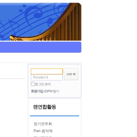
로그인 유지
회원가입
ID/PW 찾기
팬연합활동
정기연주회
Pan-음악제