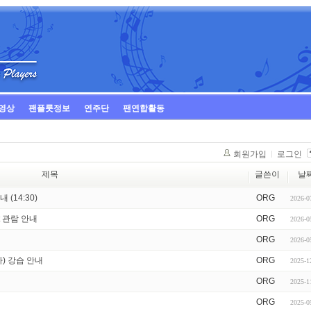
영상
팬플룻정보
연주단
팬연합활동
회원가입
로그인
제목
글쓴이
날
 (14:30)
ORG
2026-0
ert 관람 안내
ORG
2026-0
ORG
2026-0
자) 강습 안내
ORG
2025-1
ORG
2025-1
ORG
2025-0