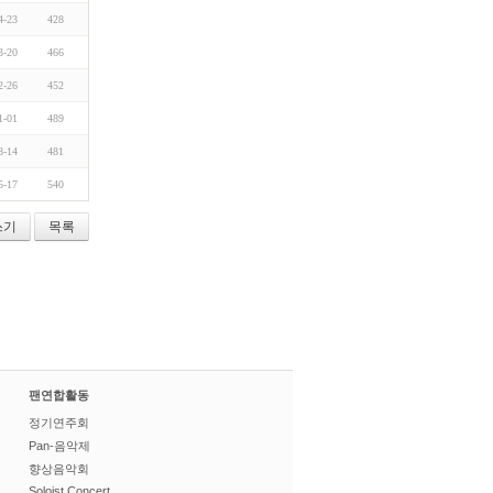
4-23
428
3-20
466
2-26
452
1-01
489
8-14
481
5-17
540
쓰기
목록
팬연합활동
정기연주회
Pan-음악제
향상음악회
Soloist Concert