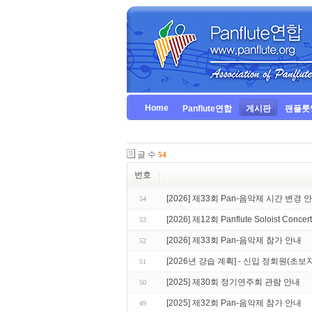
Home
Panflute연합
게시판
팬플룻
글 수
54
번호
[2026] 제33회 Pan-음악제 시간 변경 안내
54
[2026] 제12회 Panflute Soloist Conc
53
[2026] 제33회 Pan-음악제 참가 안내
52
[2026년 강습 계획] - 신입 정회원(초보
51
[2025] 제30회 정기연주회 관람 안내
50
[2025] 제32회 Pan-음악제 참가 안내
49