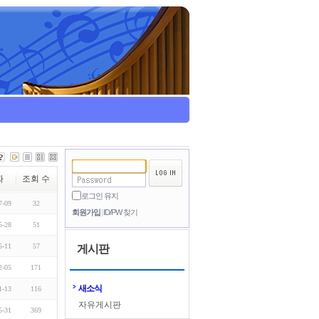
짜
조회 수
로그인 유지
7-09
32
회원가입
ID/PW 찾기
5-28
51
5-11
57
게시판
2-05
171
새소식
1-13
116
자유게시판
5-31
369