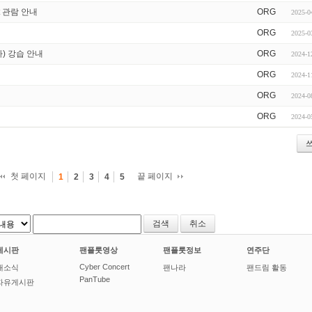
ert 관람 안내
ORG
2025-0
ORG
2025-0
자) 강습 안내
ORG
2024-1
ORG
2024-1
ORG
2024-0
ORG
2024-0
첫 페이지
끝 페이지
1
2
3
4
5
취소
게시판
팬플룻영상
팬플룻정보
연주단
Cyber Concert
새소식
팬나라
팬드림 활동
PanTube
자유게시판