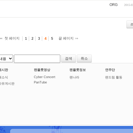
ORG
2015-0
첫 페이지
끝 페이지
1
2
3
4
5
취소
게시판
팬플룻영상
팬플룻정보
연주단
Cyber Concert
새소식
팬나라
팬드림 활동
PanTube
자유게시판