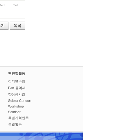
3-21
742
쓰기
목록
팬연합활동
정기연주회
Pan-음악제
향상음악회
Soloist Concert
Workshop
Seminar
특별기획연주
특별활동