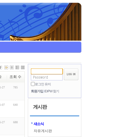
짜
조회 수
로그인 유지
1-27
785
회원가입
ID/PW 찾기
1-07
640
게시판
6-27
688
새소식
자유게시판