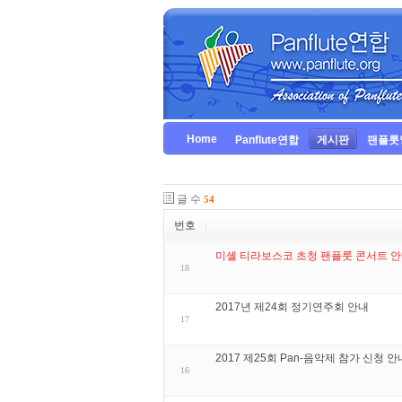
Home
Panflute연합
게시판
팬플룻
글 수
54
번호
미셸 티라보스코 초청 팬플룻 콘서트 
18
2017년 제24회 정기연주회 안내
17
2017 제25회 Pan-음악제 참가 신청 안
16