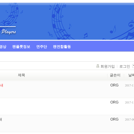
영상
팬플룻정보
연주단
팬연합활동
회원가입
로그인
제목
글쓴이
날
안내
ORG
2017-1
ORG
2017-1
내
ORG
2017-0