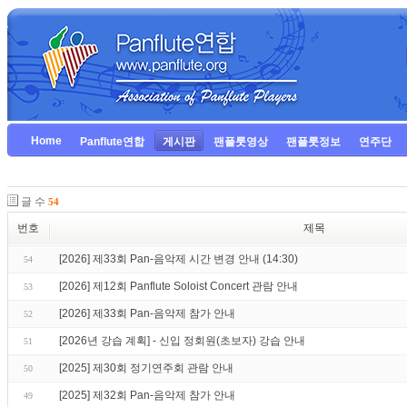
Home
Panflute연합
게시판
팬플룻영상
팬플룻정보
연주단
글 수
54
번호
제목
[2026] 제33회 Pan-음악제 시간 변경 안내 (14:30)
54
[2026] 제12회 Panflute Soloist Concert 관람 안내
53
[2026] 제33회 Pan-음악제 참가 안내
52
[2026년 강습 계획] - 신입 정회원(초보자) 강습 안내
51
[2025] 제30회 정기연주회 관람 안내
50
[2025] 제32회 Pan-음악제 참가 안내
49