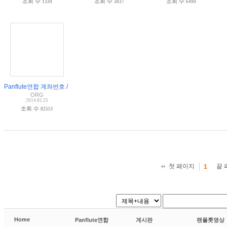
조회 수
조회 수
조회 수
1330
3837
6490
Panflute연합 계좌번호 / 우리은행 1005-501-948893
ORG
2014.02.25
조회 수
82551
첫 페이지
끝 
1
Home
Panflute연합
게시판
팬플룻영상