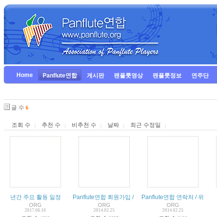
Home
Panflute연합
게시판
팬플룻영상
팬플룻정보
연주단
글 수
6
조회 수
추천 수
비추천 수
날짜
최근 수정일
년간 주요 활동 일정
Panflute연합 회원가입 / FAQ
Panflute연합 연락처 / 위치
ORG
ORG
ORG
2017.06.16
2014.02.25
2014.02.25