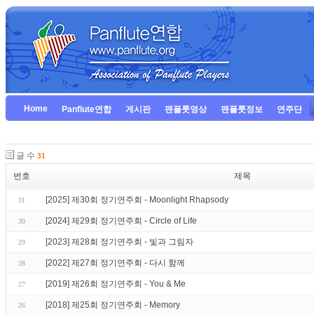
Home
Panflute연합
게시판
팬플룻영상
팬플룻정보
연주단
글 수
31
번호
제목
[2025] 제30회 정기연주회 - Moonlight Rhapsody
31
[2024] 제29회 정기연주회 - Circle of Life
30
[2023] 제28회 정기연주회 - 빛과 그림자
29
[2022] 제27회 정기연주회 - 다시 함께
28
[2019] 제26회 정기연주회 - You & Me
27
[2018] 제25회 정기연주회 - Memory
26