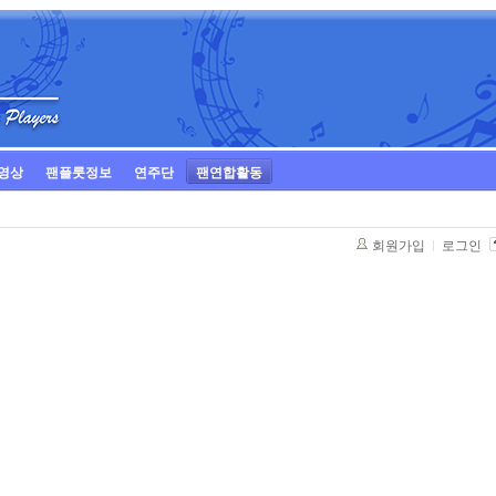
영상
팬플룻정보
연주단
팬연합활동
회원가입
로그인