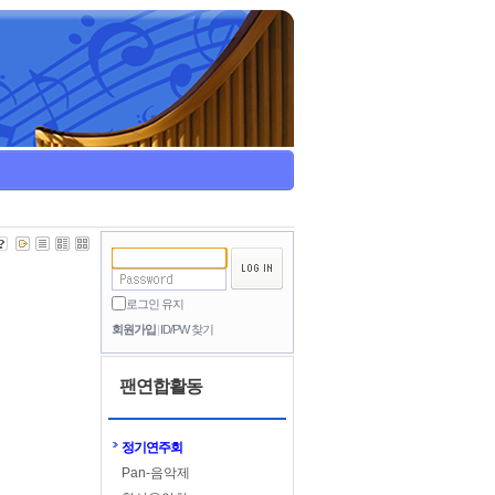
로그인 유지
회원가입
ID/PW 찾기
팬연합활동
정기연주회
Pan-음악제