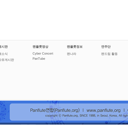
게시판
팬플룻영상
팬플룻정보
연주단
Cyber Concert
새소식
팬나라
팬드림 활동
PanTube
자유게시판