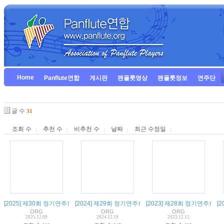
Home
Panflute연합
게시판
팬플룻영상
팬플룻정보
연주단
글 수
31
조회 수
추천 수
비추천 수
날짜
최근 수정일
[2025] 제30회 정기연주회 - Moonlight Rhapsody
[2024] 제29회 정기연주회 - Circle of Life
[2023] 제28회 정기연주회 -
[
ORG
ORG
ORG
2025.12.09
2024.12.19
2023.12.15