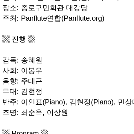
장소: 종로구민회관 대강당
주최: Panflute연합(Panflute.org)
▩ 진행 ▩
감독: 송혜원
사회: 이봉우
음향: 주대근
무대: 김현정
반주: 이인표(Piano), 김현정(Piano), 민상대
조명: 최순옥, 이상원
▩ Program ▩