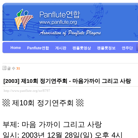
Home
Panflute연합
게시판
팬플룻영상
팬플룻정보
연주단
글 수
31
[2003] 제10회 정기연주회 - 마음가까이 그리고 사랑
http://www.panflute.org/xe/8797
▩ 제10회 정기연주회 ▩
부제: 마음 가까이 그리고 사랑
일시: 2003년 12월 28일(일) 오후 4시