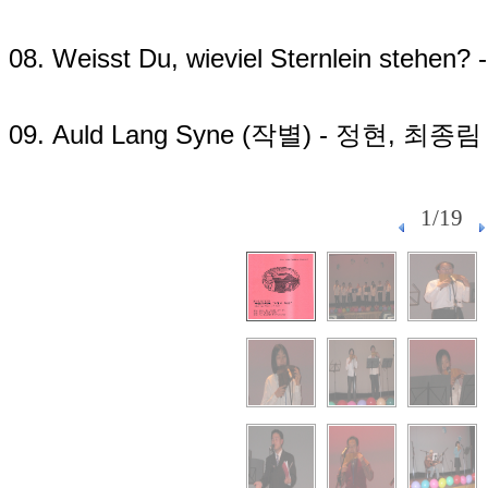
08. Weisst Du, wieviel Sternlein stehe
09. Auld Lang Syne (작별) - 정현, 최종
1/19