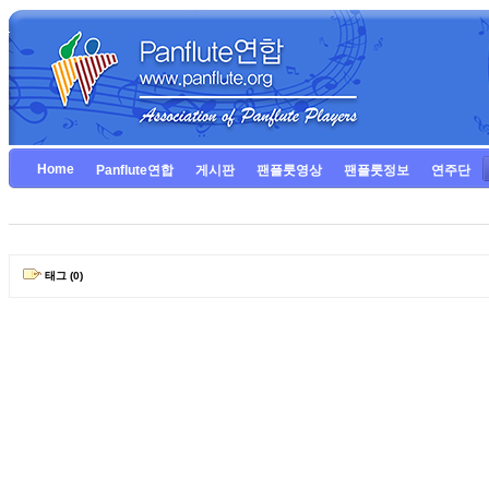
Home
Panflute연합
게시판
팬플룻영상
팬플룻정보
연주단
태그 (0)