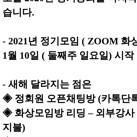
습니다
.
- 2021
년 정기모임
( ZOOM
화
1
월
10
일
(
둘째주 일요일
)
시작
-
새해 달라지는 점은
◈
정회원 오픈채팅방
(
카톡단
◈
화상모임방 리딩
–
외부강사 
지불
)