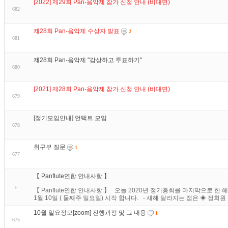
[2022] 제29회 Pan-음악제 참가 신청 안내 (비대면)
682
제28회 Pan-음악제 수상자 발표
2
681
제28회 Pan-음악제 "감상하고 투표하기"
680
[2021] 제28회 Pan-음악제 참가 신청 안내 (비대면)
679
[정기모임안내] 언택트 모임
678
취구부 질문
1
677
【 Panflute연합 안내사항 】
【 Panflute연합 안내사항 】 오늘 2020년 정기총회를 마지막으로 한 해
1월 10일 ( 둘째주 일요일) 시작 합니다. - 새해 달라지는 점은 ◈ 정회원
10월 일요정모[zoom] 진행과정 및 그 내용
1
675