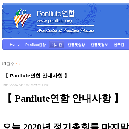
Home
Panflute연합
게시판
팬플룻영상
팬플룻정보
연주단
글 수
710
【 Panflute연합 안내사항 】
http://www.panflute.org/xe/31140
【
Panflute
연합 안내사항
】
오늘
2020
년 정기총회를 마지막