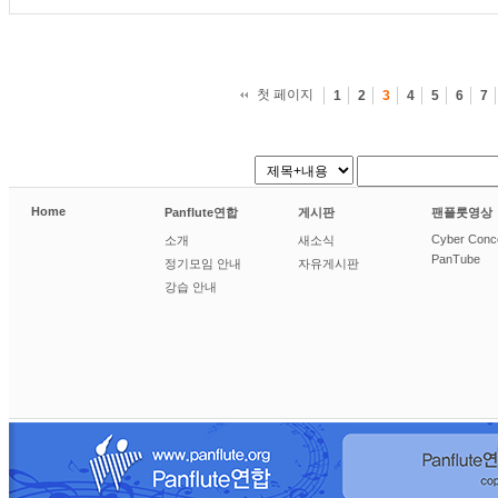
첫 페이지
1
2
3
4
5
6
7
Home
Panflute연합
게시판
팬플룻영상
Cyber Conc
소개
새소식
PanTube
정기모임 안내
자유게시판
강습 안내